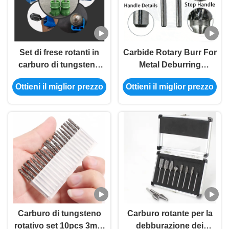
Set di frese rotanti in
Carbide Rotary Burr For
carburo di tungsteno
Metal Deburring
Hartmetallfräser Fresas
Borfresi per la
Ottieni il miglior prezzo
Ottieni il miglior prezzo
Carburo Fraises
rimozione di pregiudizi
Tungstène
Carburo di tungsteno
Carburo rotante per la
rotativo set 10pcs 3mm
debburazione dei