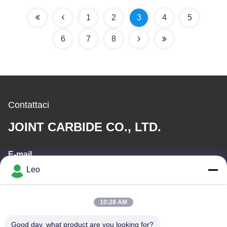
Dremel Carbide Burrs
Precisione dei Metalli
1
2
3
4
5
6
7
8
Contattaci
JOINT CARBIDE CO., LTD.
E-mail
Leo
info@groupkts.com
10:28 AM
Il nostro indirizzo
Good day, what product are you looking for?