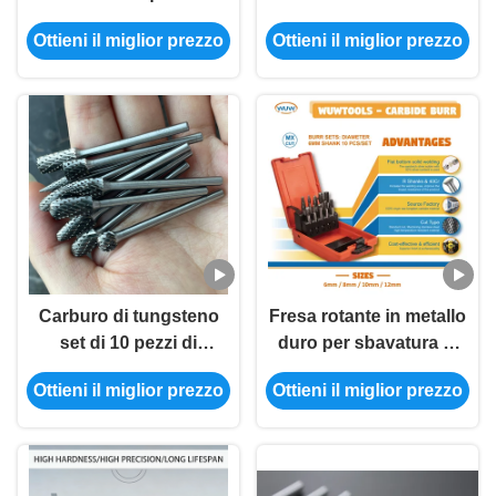
Shank Tverdoesplvne
metalli
Ottieni il miglior prezzo
Ottieni il miglior prezzo
borfresi
Carburo di tungsteno
Fresa rotante in metallo
set di 10 pezzi di
duro per sbavatura di
carboidrati di tungsteno
metalli Fresas Rotativas
Ottieni il miglior prezzo
Ottieni il miglior prezzo
Desbarbado