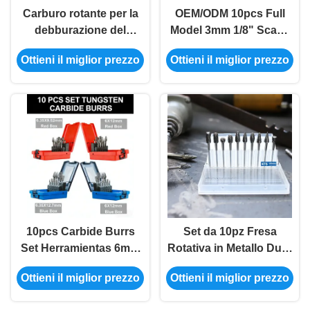
Carburo rotante per la
OEM/ODM 10pcs Full
debburazione del
Model 3mm 1/8" Scavo
metallo 6 mm Shank
Carbide Burr Set
Ottieni il miglior prezzo
Ottieni il miglior prezzo
Hartmetall Frässtifte
Herramientas
Ferramentas per la
lucidatura della
macinazione dei metalli
10pcs Carbide Burrs
Set da 10pz Fresa
Set Herramientas 6mm
Rotativa in Metallo Duro
1/4" Scavo Para Metal
al Tungsteno con
Ottieni il miglior prezzo
Ottieni il miglior prezzo
Soldadura Desbarbado
Gambo da 1/8 di pollice
Pulido Metal Deburring
per Lavorazioni di