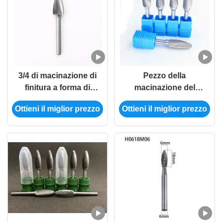
3/4 di macinazione di
Pezzo della
finitura a forma di
macinazione del
stridente di alta
carburo di tungsteno
Ottieni il miglior prezzo
Ottieni il miglior prezzo
precisione dell'ufficio
della sbavatura del
della fiamma di punte
carburo della fiamma di
rendimento elevato