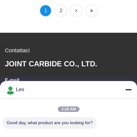
carburo della fiamma
fibra di Carbion
1
2
Contattaci
JOINT CARBIDE CO., LTD.
E-mail
Leo
info@groupkts.com
2:29 AM
Il nostro indirizzo
Good day, what product are you looking for?
Indirizzo
No. 1700, sezione del nord del viale di Tianfu, zona alta