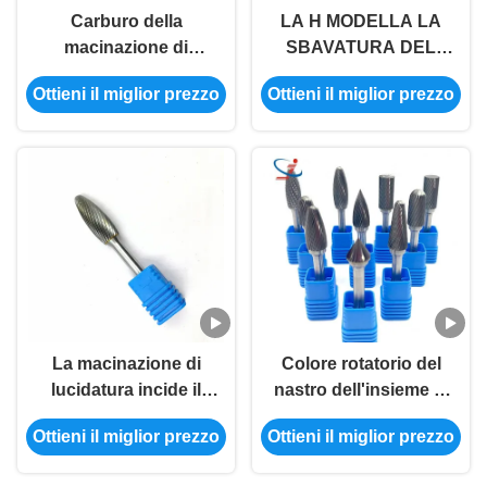
Carburo della
LA H MODELLA LA
macinazione di
SBAVATURA DEL
lucidatura che
CARBURO DELLA
Ottieni il miglior prezzo
Ottieni il miglior prezzo
scolpisce il tipo SH
FIAMMA DI
sbavature per il taglio di
6MM/MUORE PEZZI
metalli della fiamma
DELLA
delle sbavature
SMERIGLIATRICE PER
A GRANDEZZA
NATURALE DI
ALLUMINIO
La macinazione di
Colore rotatorio del
lucidatura incide il
nastro dell'insieme di
tempo di impiego lungo
archivio del carburo
Ottieni il miglior prezzo
Ottieni il miglior prezzo
dello stinco della
solido per il laboratorio
sbavatura 1/8 del
dentario F1225 della