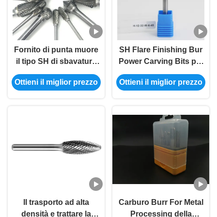
Fornito di punta muore
SH Flare Finishing Bur
il tipo SH di sbavatura
Power Carving Bits per
strumento rotatorio dei
le borse rotanti a
Ottieni il miglior prezzo
Ottieni il miglior prezzo
pezzi della
carburo di legno
smerigliatrice della
sbavatura di facile
impiego
Il trasporto ad alta
Carburo Burr For Metal
densità e trattare la
Processing della