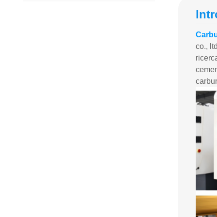
Int
Carbur
co., l
ricerc
cement
carbur