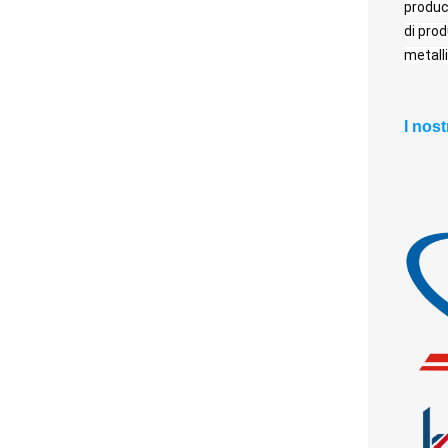
produce
di prod
metall
I nost