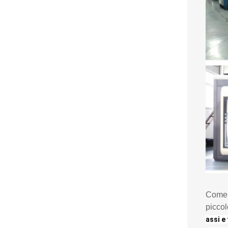
Come s
piccol
assi e 