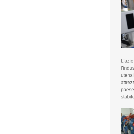
L'azie
l'indu
utensi
attrez
paese,
stabil