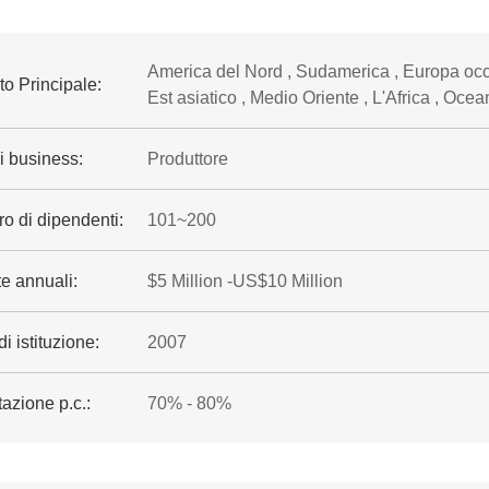
America del Nord , Sudamerica , Europa occid
o Principale:
Est asiatico , Medio Oriente , L'Africa , Ocean
i business:
Produttore
o di dipendenti:
101~200
e annuali:
$5 Million -US$10 Million
i istituzione:
2007
azione p.c.:
70% - 80%