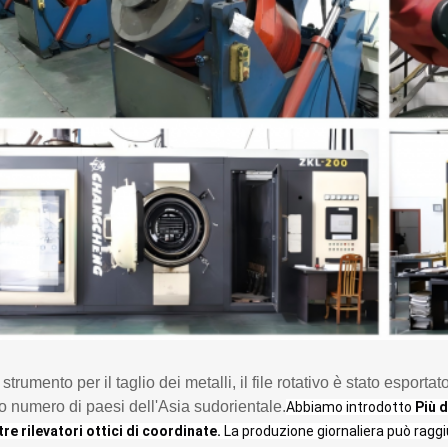
trumento per il taglio dei metalli, il file rotativo è stato espor
o numero di paesi dell'Asia sudorientale.
Abbiamo introdotto
Più 
tre rilevatori ottici di coordinate.
La produzione giornaliera può ragg