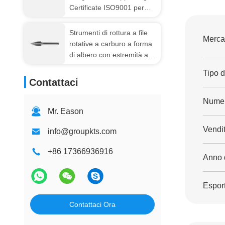
Certificate ISO9001 per
Lavorazione Metalli e
Legno
Strumenti di rottura a file
Mercat
rotative a carburo a forma
di albero con estremità a
punta Sg-5f/G
Tipo d
Contattaci
Numer
Mr. Eason
Vendit
info@groupkts.com
+86 17366936916
Anno d
Esport
Contattaci Ora