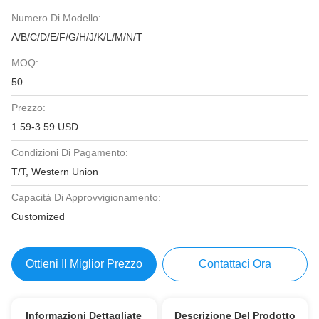
Numero Di Modello:
A/B/C/D/E/F/G/H/J/K/L/M/N/T
MOQ:
50
Prezzo:
1.59-3.59 USD
Condizioni Di Pagamento:
T/T, Western Union
Capacità Di Approvvigionamento:
Customized
Ottieni Il Miglior Prezzo
Contattaci Ora
Informazioni Dettagliate
Descrizione Del Prodotto