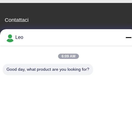
Contattaci
JOINT CARBIDE CO., LTD.
Leo
E-mail
6:09 AM
info@groupkts.com
Good day, what product are you looking for?
Il nostro indirizzo
Indirizzo
No. 1700, sezione del nord del viale di Tianfu, zona alta
tecnologia, Chengdu, Sichuan, Cina
Telefono
86--18483668520