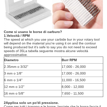
Come si usano le borse di carburo?
1.Velocità / RPM
The speed at which you use your carbide bur in your rotary tool
will depend on the material you're using it on and the contour
being produced but it's safe to say you do not need to exceed
speeds of 35La tabella seguente mostra alcune velocità
approssimative.
Diametro
Burr RPM
2.35mm o 3/32"
17,000 - 26,000
3 mm o 1/8"
17,000 - 26,000
6 mm o 1/4"
11,000 - 16,500
12 mm o 1/2"
8,000 - 12,000
16 mm o 5/8"
7,650 - 11,500
2Applica solo un po'di pressione.
Come per tutti i trapano e le borse, lasciate che la borsa faccia il