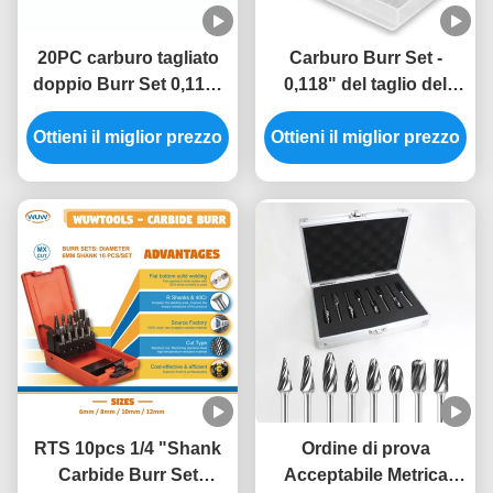
20PC carburo tagliato
Carburo Burr Set -
doppio Burr Set 0,118"
0,118" del taglio del
stinco (di 3mm), pezzi
doppio 20PC stinco (di
rotatori dello strumento
Ottieni il miglior prezzo
Ottieni il miglior prezzo
3mm), strumento
che tagliano le
rotatorio che taglia le
sbavature
sbavature
RTS 10pcs 1/4 "Shank
Ordine di prova
Carbide Burr Set
Acceptabile Metrica