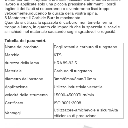
lavoro e applicate solo una piccola pressione altrimenti i bordi
taglienti dei flauti si riduceranno o diventeranno lisci troppo
velocemente,riducendo la durata della vostra spina.
3.Mantenere il Carbide Burr in movimento
Quando si utilizza la spazzola di carburo, non tenerla ferma
troppo a lungo, in quanto ciò impedirà che la spazzola si scavi e
si inchiodi nel materiale causando segni sgradevoli e rugosità.
Tabella dei parametri:
Nome del prodotto
Fogli rotanti a carburo di tungsteno
Marchio
KTS
durezza della lama
HRA 89-92.5
Materiale
Carburo di tungsteno
diametro del bastone
3mm/6mm/8mm/10mm...
Applicazione
Utilizzo industriale versatile
velocità dello strumento
15000-45000Turn/min
Certificato
ISO 9001:2008
Utilizzatore-amichevole e sicuroAlta
Vantaggi
efficienza di produzione