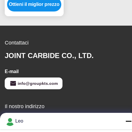
Precisione, Dimensioni
Ottieni il miglior prezzo
Personalizzate, Gambo
da 6 mm, Punte per
Trapano per
Smerigliatrice a Die
Contattaci
JOINT CARBIDE CO., LTD.
E-mail
info@groupkts.com
Il nostro indirizzo
Indirizzo
Leo
No. 1700, sezione del nord del viale di Tianfu, zona alta