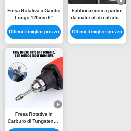
Fresa Rotativa a Gambo
Fabbricazione a partire
Lungo 120mm 6"
da materiali di calzatura
Carburo di Tungsteno
o di calzatura a base di
Ottieni il miglior prezzo
Taglio Doppio per
Ottieni il miglior prezzo
carbonio di tungsteno
Rettifica per
Lavorazione Metalli a
Foro Profondo Stampo
Automotive
Fresa Rotativa in
Carburo di Tungsteno a
Taglio Doppio ad Alta