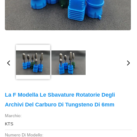
La F Modella Le Sbavature Rotatorie Degli
Archivi Del Carburo Di Tungsteno Di 6mm
Marchio:
KTS
Numero Di Modello: