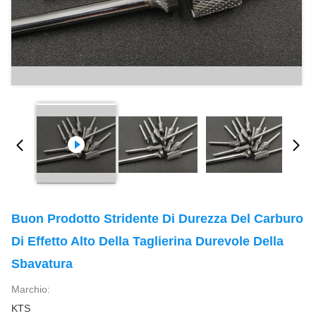
Buon Prodotto Stridente Di Durezza Del Carburo
Di Effetto Alto Della Taglierina Durevole Della
Sbavatura
Marchio:
KTS