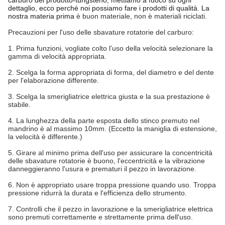
carburo del prodotto-tungsteno, mettiamo a fuoco su ogni 
dettaglio, ecco perché noi possiamo fare i prodotti di qualità. La 
nostra materia prima
è buon materiale, non è materiali riciclati.
Precauzioni per l'uso delle sbavature rotatorie del carburo:
1.
Prima funzioni, vogliate colto l'uso della velocità selezionare la
gamma di velocità appropriata.
2.
Scelga la forma appropriata di forma, del diametro e del dente
per l'elaborazione differente.
3.
Scelga la smerigliatrice elettrica giusta e la sua prestazione è
stabile.
4.
La lunghezza della parte esposta dello stinco premuto nel
mandrino è al massimo 10mm. (Eccetto la maniglia di estensione,
la velocità è differente.)
5.
Girare al minimo prima dell'uso per assicurare la concentricità
delle sbavature rotatorie è buono, l'eccentricità e la vibrazione
danneggieranno l'usura e prematuri il pezzo in lavorazione.
6.
Non è appropriato usare troppa pressione quando uso. Troppa
pressione ridurrà la durata e l'efficienza dello strumento.
7.
Controlli che il pezzo in lavorazione e la smerigliatrice elettrica
sono premuti correttamente e strettamente prima dell'uso.