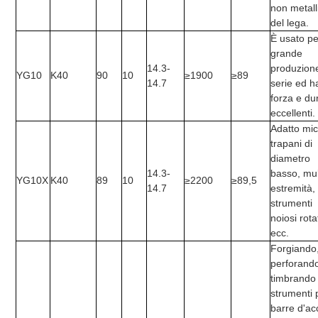
non metall
del lega.
È usato pe
grande
14.3-
produzione
YG10
K40
90
10
≥1900
≥89
14.7
serie ed h
forza e du
eccellenti.
Adatto mic
trapani di
diametro
14.3-
basso, mul
YG10X
K40
89
10
≥2200
≥89,5
14.7
estremità,
strumenti
noiosi rota
ecc.
Forgiando
perforand
timbrando 
strumenti 
barre d'ac