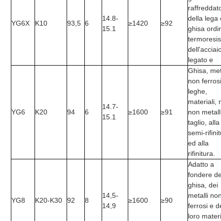
raffreddat
14.8-
della lega 
YG6X
K10
93,5
6
≥1420
≥92
15.1
ghisa ordi
termoresis
dell'acciai
legato e
Ghisa, met
non ferros
leghe,
materiali,
14.7-
YG6
K20
94
6
≥1600
≥91
non metalli
15.1
taglio, alla
semi-
rifini
ed alla
rifinitura.
Adatto a
fondere de
ghisa, dei
14,5-
metalli no
YG8
K20-K30
92
8
≥1600
≥90
14,9
ferrosi e d
loro materi