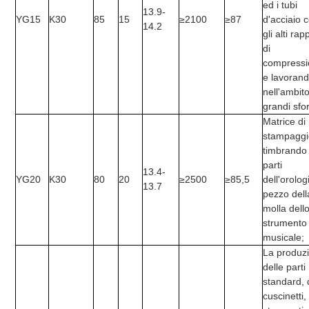
ed i tubi
13.9-
YG15
K30
85
15
≥2100
≥87
d'acciaio 
14.2
gli alti rap
di
compress
e lavoran
nell'ambito
grandi sfor
Matrice di
stampaggi
timbrando 
parti
13.4-
YG20
K30
80
20
≥2500
≥85,5
dell'orologi
13.7
pezzo dell
molla dell
strumento
musicale;
La produz
delle parti
standard, 
cuscinetti,