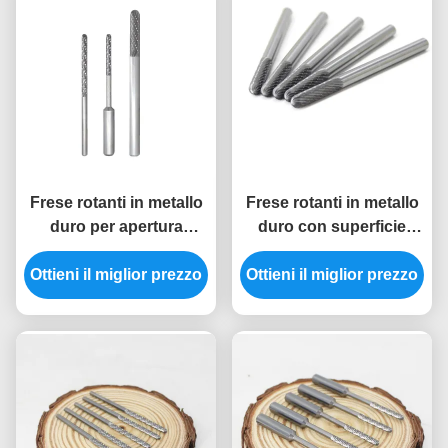
Frese rotanti in metallo
Frese rotanti in metallo
duro per apertura
duro con superficie
serrature con
lucida e dimensioni
Ottieni il miglior prezzo
dimensioni
Ottieni il miglior prezzo
personalizzabili per
personalizzabili e
fabbri e vigili del fuoco
rivestimento TiN