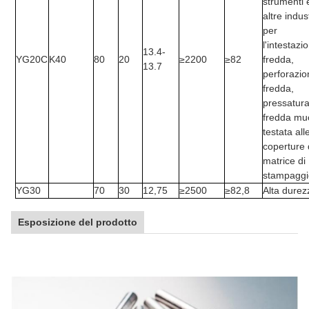
strumenti 
altre indus
per
l'intestazi
13.4-
YG20C
K40
80
20
≥2200
≥82
fredda,
13.7
perforazio
fredda,
pressatur
fredda mu
testata all
coperture 
matrice di
stampaggi
YG30
70
30
12,75
≥2500
≥82,8
Alta durez
Esposizione del prodotto