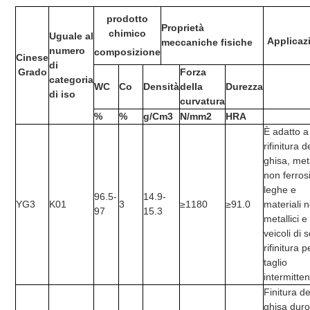
prodotto
Proprietà
chimico
Uguale al
Applicaz
meccaniche fisiche
numero
composizione
Cinese
di
Grado
Forza
categoria
WC
Co
Densità
della
Durezza
di iso
curvatura
%
%
g/Cm3
N/mm2
HRA
È adatto a
rifinitura d
ghisa, meta
non ferrosi
leghe e
96.5-
14.9-
YG3
K01
3
≥1180
≥91.0
materiali 
97
15.3
metallici e
veicoli di 
rifinitura pe
taglio
intermitten
Finitura de
ghisa dur