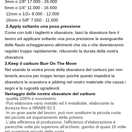
3mm o 1/8" 17.000 - 26.000
6mm o 1/4" 11.000 - 16.500
12mm o 1/2» 8.000 - 12.000
16mm o 5/8" 7.650 - 11.500
2.Apply soltanto una poca pressione
Come con tutti i taglienti e sbavature, lasci la sbavatura fare il
lavoro ed applicare soltanto una poca pressione le avanguardie
delle flauto scheggieranno altrimenti che via o che diventeranno
regolari troppo rapidamente, riducendo la durata della vostra
sbavatura.
3.Keep il carburo Burr On The Move
Nel usando la vostra prova della sbavatura del carburo per non
tenerla ancora per troppo tempo poichè questo impedirà la
sbavatura la scavatura e jabbing nel vostro materiale che causa i
segni e la rugosità sgradevoli.
Vantaggio delle nostre sbavature del carburo
·qualità 100% e nuovissimo.
·Può elaborare vario metallo ed il metalloide, elaborante la
durezza fino a HRA89-92.5
·In un gran parte del lavoro, può non sostituire la piccola ruota
del picciolo ed inquinamento della polvere.
·L'alta efficienza di produzione, l'efficienza d'elaborazione è
parecchie volte più superiore all'archivio, gambo di quasi 10 volte
più superiore piccolo della ruota.