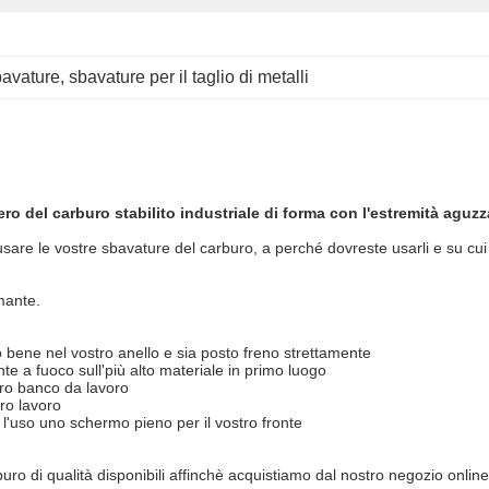
bavature
, 
sbavature per il taglio di metalli
ero del carburo stabilito industriale di forma con l'estremità aguzz
are le vostre sbavature del carburo, a perché dovreste usarli e su cui 
mante.
o bene nel vostro anello e sia posto freno strettamente
te a fuoco sull'più alto materiale in primo luogo
tro banco da lavoro
ro lavoro
l'uso uno schermo pieno per il vostro fronte
i qualità disponibili affinchè acquistiamo dal nostro negozio online. P