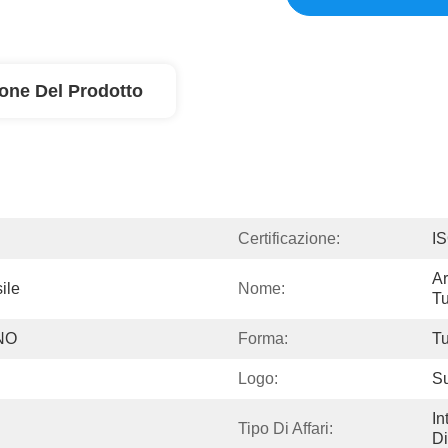
ione Del Prodotto
Certificazione:
I
Ar
ile
Nome:
T
NO
Forma:
Tu
Logo:
Su
In
Tipo Di Affari:
Di