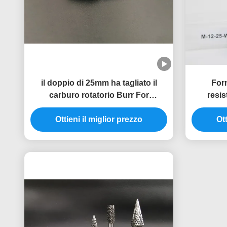
il doppio di 25mm ha tagliato il
For
carburo rotatorio Burr For
resis
Grinding/lucidatura del cono
macinaz
Ottieni il miglior prezzo
Ott
r