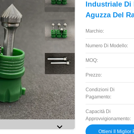
Industriale D
Aguzza Del R
Marchio:
Numero Di Modello:
MOQ:
Prezzo:
Condizioni Di
Pagamento:
Capacità Di
Approvvigionamento:
Ottieni Il Miglior