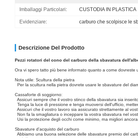
Imballaggi Particolari:
CUSTODIA IN PLASTICA
Evidenziare:
carburo che scolpisce le s
Descrizione Del Prodotto
Pezzi rotatori del cono del carburo della sbavatura dell'alb
Ora vi spero tatto più bene informato quanto a come dovreste us
Nota utile: Scultura della pietra
Per la scultura nella pietra dovrete usare le sbavature del dia
Cassaforte di soggiorno:
Assicuri sempre che il vostro stinco della sbavatura sia inserit
Tenga la luce di pressione e tenga muoversi dell'ufficio, metten
Assicuri che il vostro lavoro sia assicurato strettamente al vos
Non fa la smagliatura o inceppare la vostra sbavatura nel vost
Usi la protezione degli occhi come minimo, ma migliori ancora 
Sbavature d'acquisto del carburo
Abbiamo una buona selezione delle sbavature premio del carburo d