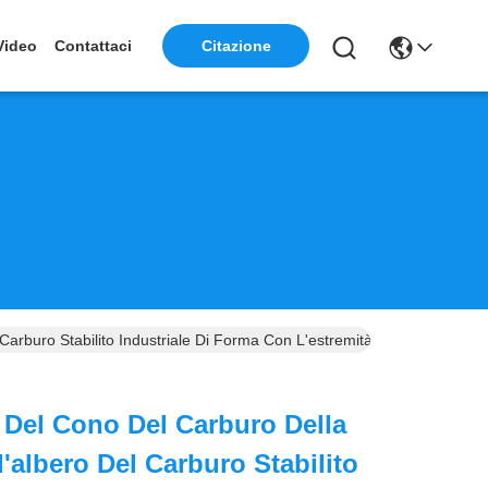
Video
Contattaci
Citazione
 Carburo Stabilito Industriale Di Forma Con L'estremità Aguzza Del Rag
i Del Cono Del Carburo Della
'albero Del Carburo Stabilito