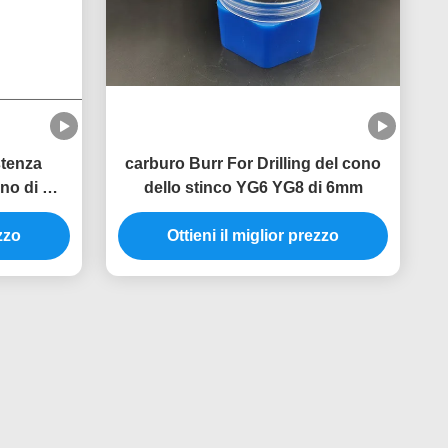
stenza
carburo Burr For Drilling del cono
ono di MP
dello stinco YG6 YG8 di 6mm
 60 coni
ezzo
Ottieni il miglior prezzo