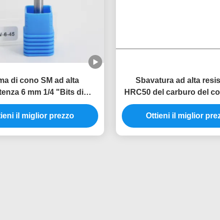
ma di cono SM ad alta
Sbavatura ad alta resi
tenza 6 mm 1/4 "Bits di
HRC50 del carburo del c
ione a stampo a incisione
ad un'estremità aguzza di
ieni il miglior prezzo
otanti a alta velocità
Ottieni il miglior pr