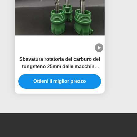
Sbavatura rotatoria del carburo del
tungsteno 25mm delle macchine
utensili K20
Ottieni il miglior prezzo