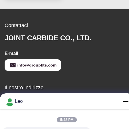
Contattaci
JOINT CARBIDE CO., LTD.
E-mail
info@groupkts.com
Il nostro indirizzo
Indirizzo
Leo
No. 1700, sezione del nord del viale di Tianfu, zona alta
tecnologia, Chengdu, Sichuan, Cina
5:48 PM
Telefono