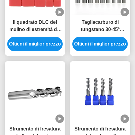
Il quadrato DLC del
Tagliacarburo di
mulino di estremità del
tungsteno 30-45°
carburo di tungsteno
angolo elicoidale 2-4
Ottieni il miglior prezzo
HRC55 del diametro
Ottieni il miglior prezzo
flauti 200-3000m/min
4mm ha ricoperto i
Velocità di taglio
mulini di estremità
Strumento di fresatura
Strumento di fresatura