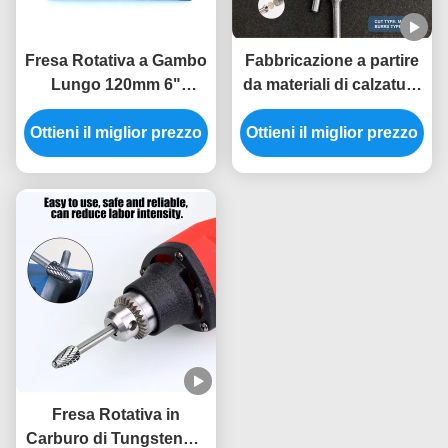
Fresa Rotativa a Gambo
Fabbricazione a partire
Lungo 120mm 6"
da materiali di calzatura
Carburo di Tungsteno
o di calzatura a base di
Ottieni il miglior prezzo
Taglio Doppio per
Ottieni il miglior prezzo
carbonio di tungsteno
Rettifica per
Lavorazione Metalli a
Foro Profondo Stampo
Automotive
Fresa Rotativa in
Carburo di Tungsteno a