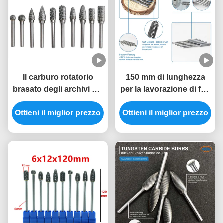
Il carburo rotatorio
150 mm di lunghezza
brasato degli archivi del
per la lavorazione di fori
doppio taglio sbava
a serratura profonda
Ottieni il miglior prezzo
50000RPM stabilito
con pezzi di triturazione
Ottieni il miglior prezzo
a strisce di carburo