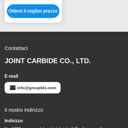
Taglio Doppio ad Alta
Precisione, Dimensioni
Ottieni il miglior prezzo
Personalizzate, Gambo
da 6 mm, Punte per
Trapano per
Smerigliatrice a Die
Contattaci
JOINT CARBIDE CO., LTD.
E-mail
info@groupkts.com
Il nostro indirizzo
Indirizzo