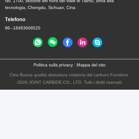
No. 1700, sezione del nord del viale di Tianfu, zona alta
tecnologia, Chengdu, Sichuan, Cina
Telefono
86--18483668520
Politica sulla privacy
|
Mappa del sito
Cina Buona qualità sbavatura rotatoria del carburo Fornitore.
-2026 JOINT CARBIDE CO., LTD. Tutti i diritti riservati.