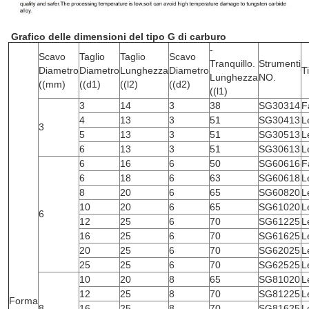
Grafico delle dimensioni del tipo G di carburo
-
Scavo
Taglio
Taglio
Scavo
Tranquillo.
Strumenti
Diametro
Diametro
Lunghezza
Diametro
T
Lunghezza
NO.
((mm)
((d1)
((l2)
((d2)
((l1)
3
14
3
38
SG30314
F
4
13
3
51
SG30413
L
3
5
13
3
51
SG30513
L
6
13
3
51
SG30613
L
6
16
6
50
SG60616
F
6
18
6
63
SG60618
L
8
20
6
65
SG60820
L
10
20
6
65
SG61020
L
6
12
25
6
70
SG61225
L
16
25
6
70
SG61625
L
20
25
6
70
SG62025
L
25
25
6
70
SG62525
L
10
20
8
65
SG81020
L
12
25
8
70
SG81225
L
Forma
8
16
25
8
70
SG81625
L